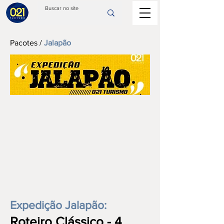
Pacotes
/
Jalapão
Expedição Jalapã
o:
Roteiro Clássico - 4