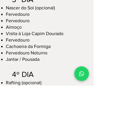
Nascer do Sol (opcional)
Fervedouro
Fervedouro
Almoço
Visita à Loja Capim Dourado
Fervedouro
Cachoeira da Formiga
Fervedouro Noturno
Jantar / Pousada
4º DIA
Rafting (opcional)
Fervedouro
Fervedouro
Cachoeira
Almoço
Serra da Catedral
Tirolesa (opcional)
Praia da Graciosa com passeios