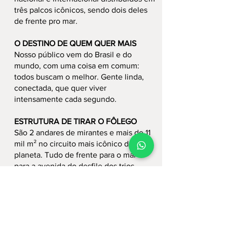
três palcos icônicos, sendo dois deles
de frente pro mar.
O DESTINO DE QUEM QUER MAIS
Nosso público vem do Brasil e do
mundo, com uma coisa em comum:
todos buscam o melhor. Gente linda,
conectada, que quer viver
intensamente cada segundo.
ESTRUTURA DE TIRAR O FÔLEGO
São 2 andares de mirantes e mais de 11
mil m² no circuito mais icônico do
planeta. Tudo de frente para o mar e
para a avenida do desfile dos trios.
Com serviços exclusivos, transfer VIP,
concierge, hotelaria, aplicativo próprio
e ativações que surpreendem a cada
curva.