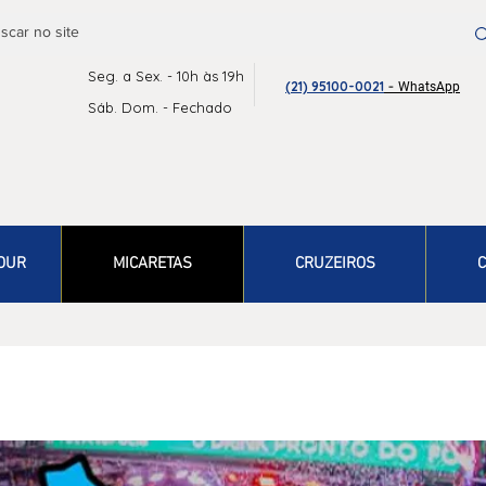
Seg. a Sex. - 10h às 19h
-
(21) 95100-0021
WhatsApp
Sáb. Dom. - Fechado
OUR
MICARETAS
CRUZEIROS
C