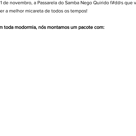
01 de novembro, a Passarela do Samba Nego Quirido f#d@s que vão 
zer a melhor micareta de todos os tempos!
 com toda modormia, nós montamos um pacote com: