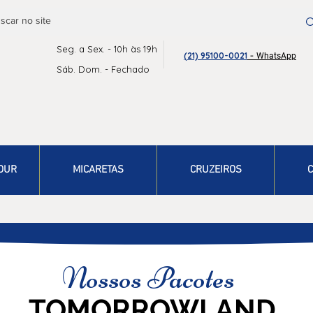
Seg. a Sex. - 10h às 19h
-
(21) 95100-0021
WhatsApp
Sáb. Dom. - Fechado
OUR
MICARETAS
CRUZEIROS
C
Nossos Pacotes
TOMORROWLAND