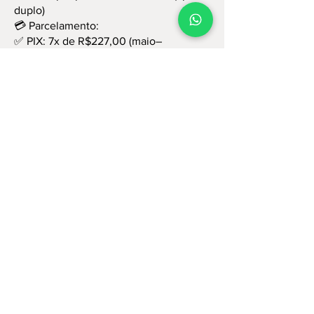
duplo)
💳 Parcelamento:
✅ PIX: 7x de R$227,00 (maio–
novembro)
✅ Cartão: 10x de R$175,00
🏃‍♂️💨 Corre (literalmente) porque as
vagas são limitadíssimas! 🚀