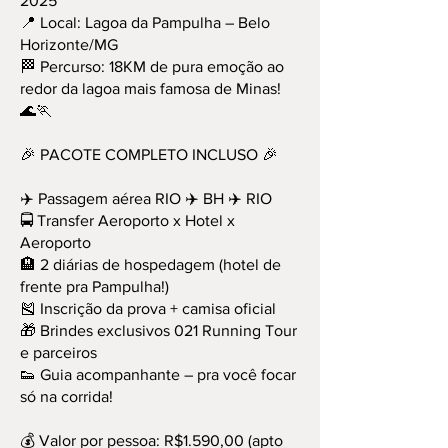
2025
📍 Local: Lagoa da Pampulha – Belo
Horizonte/MG
🏁 Percurso: 18KM de pura emoção ao
redor da lagoa mais famosa de Minas!
🌊🏃
🎉 PACOTE COMPLETO INCLUSO 🎉
✈️ Passagem aérea RIO ✈️ BH ✈️ RIO
🚍 Transfer Aeroporto x Hotel x
Aeroporto
🏨 2 diárias de hospedagem (hotel de
frente pra Pampulha!)
🎽 Inscrição da prova + camisa oficial
🎁 Brindes exclusivos 021 Running Tour
e parceiros
👟 Guia acompanhante – pra você focar
só na corrida!
💰 Valor por pessoa: R$1.590,00 (apto