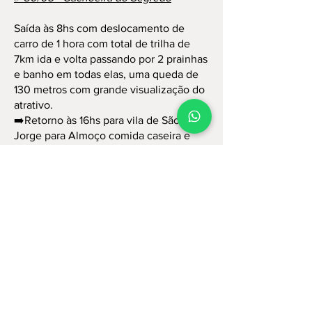
Saída às 8hs com deslocamento de
carro de 1 hora com total de trilha de
7km ida e volta passando por 2 prainhas
e banho em todas elas, uma queda de
130 metros com grande visualização do
atrativo.
➡️Retorno às 16hs para vila de São
Jorge para Almoço comida caseira e
logo na sequência conhecer a vila.
➡️Retorno para cidade às 18hs.
19:30hs Jantar na cidade de Alto
Paraíso restaurante Maracangalhia.
✅31/05 - Cataratas dos Couros.
➡️Saída às 8hs com deslocamento de
carro de 1 hora e trilha de 4km ida e
volta com paisagens dos Canions e
cerrado rupestre, com banho nas 7